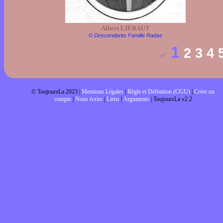
Albert LIÉBAUT
© Descendants Famille Radas
1
2
3
4
n°
© ToujoursLa 2023 |
Mentions Légales
|
Règle et Définition (CGU)
|
Créer un
compte
|
Nous écrire
|
Liens
|
Arguments
| ToujoursLa v2.2