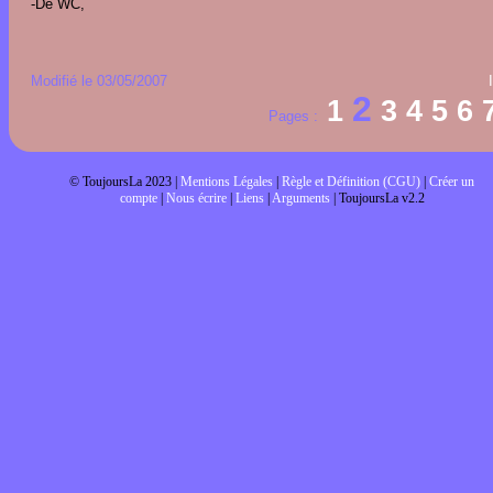
-De WC,
Modifié le 03/05/2007
2
1
3
4
5
6
Pages :
© ToujoursLa 2023 |
Mentions Légales
|
Règle et Définition (CGU)
|
Créer un
compte
|
Nous écrire
|
Liens
|
Arguments
| ToujoursLa v2.2