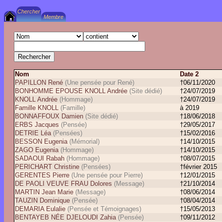
Nom
Date 2
PAPILLON René
(Une pensée pour René)
†06/11/2020
BONHOMME EPOUSE KNOLL Andrée
(Site dédié)
†24/07/2019
KNOLL Andrée
(Hommage)
†24/07/2019
Famille KNOLL
(Famille)
à 2019
BONNAFFOUX Damien
(Site dédié)
†18/06/2018
ERBS Jacques
(Pensée)
†29/05/2017
DETRIE Léa
(Pensées)
†15/02/2016
BESSON Eugenia
(Mémorial)
†14/10/2015
ZAGO Eugenia
(Hommage)
†14/10/2015
SADAOUI Rabah
(Hommage)
†08/07/2015
PERICHART Christine
(Pensées)
†février 2015
GERENTES Pierre
(Une pensée pour Pierre)
†12/01/2015
DE PAOLI VEUVE FRAU Dolores
(Message)
†21/10/2014
MARTIN Jean Marie
(Message)
†08/06/2014
TAUZIN Dominique
(Pensée)
†08/04/2014
DEMARIA Eulalie
(Pensée et Témoignages)
†15/05/2013
BENTAYEB NÉE DJELOUDI Zahia
(Pensée)
†09/11/2012