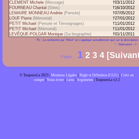
CLEMENT Michele
(Message)
†03/11/2012
FOURNEAU Chantal
(Sites)
†16/10/2012
LEMAIRE MONNEAU Andrée
(Pensée)
†07/05/2012
LOUF Pierre
(Mémorial)
†27/01/2012
PETIT Michael
(Pensée et Témoignages)
†11/01/2012
PETIT Michael
(Mémorial)
†11/01/2012
LEVÊQUE-POLGAR Monique
(Sa biographie)
†01/11/2011
Ps : La recherche par "Récit" ne s'applique actuellement que sur la description 
° : Naissance - † 
1
2
3
4
[Suivan
Pages :
© ToujoursLa 2023 |
Mentions Légales
|
Règle et Définition (CGU)
|
Créer un
compte
|
Nous écrire
|
Liens
|
Arguments
| ToujoursLa v2.2