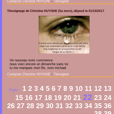
Contacter Christine HUYGHE
-
Témoigner
Témoignage de
Christine HUYGHE
(Sa mere), déposé le
01/10/2017
Un nouveau mois commence
nous voici encore un dimanche sans toi
tu me manques mon fils, mon michael
Contacter Christine HUYGHE
-
Témoigner
1
2
3
4
5
6
7
8
9
10
11
12
13
Pages :
22
15
16
17
18
19
20
21
23
24
26
27
28
29
30
31
32
33
34
35
36
38
39