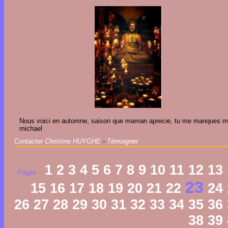
Nous voici en automne, saison que maman aprecie, tu me manques 
michael
Contacter Christine HUYGHE
-
Témoigner
1
2
3
4
5
6
7
8
9
10
11
12
13
Pages :
23
15
16
17
18
19
20
21
22
24
26
27
28
29
30
31
32
33
34
35
36
38
39