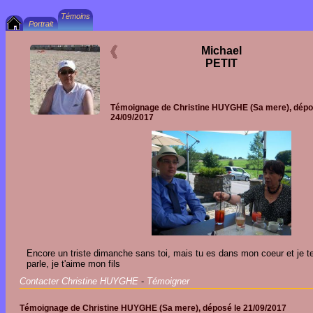
Michael
PETIT
Témoignage de
Christine HUYGHE
(Sa mere), dépo
24/09/2017
Encore un triste dimanche sans toi, mais tu es dans mon coeur et je t
parle, je t'aime mon fils
Contacter Christine HUYGHE
-
Témoigner
Témoignage de
Christine HUYGHE
(Sa mere), déposé le
21/09/2017