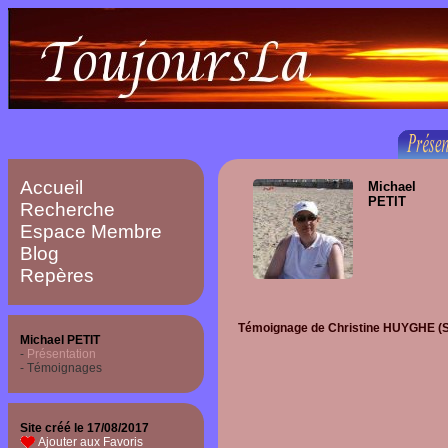
Accueil
Michael
PETIT
Recherche
Espace Membre
Blog
Repères
Témoignage de
Christine HUYGHE
(S
Michael PETIT
-
Présentation
- Témoignages
Site créé le 17/08/2017
Ajouter aux Favoris