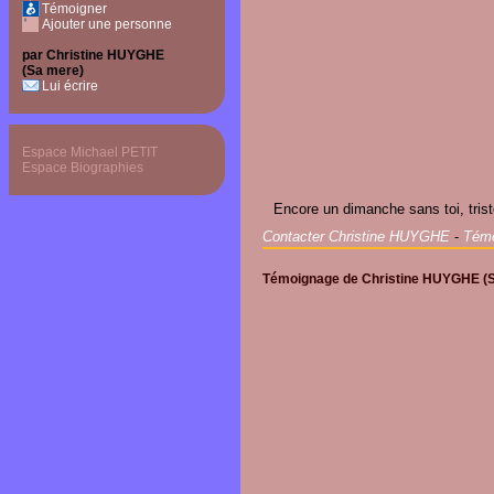
Témoigner
Ajouter une personne
par Christine HUYGHE
(Sa mere)
Lui écrire
Espace Michael PETIT
Espace Biographies
Encore un dimanche sans toi, tris
Contacter Christine HUYGHE
-
Témo
Témoignage de
Christine HUYGHE
(S