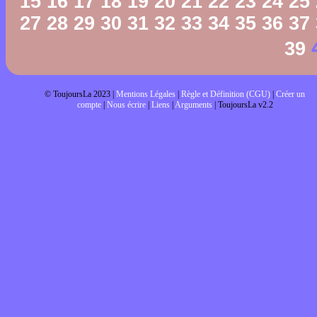
15
16
17
18
19
20
21
22
23
24
25
27
28
29
30
31
32
33
34
35
36
37
39
© ToujoursLa 2023 |
Mentions Légales
|
Règle et Définition (CGU)
|
Créer un
compte
|
Nous écrire
|
Liens
|
Arguments
| ToujoursLa v2.2