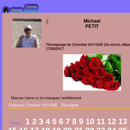
Michael
PETIT
Témoignage de
Christine HUYGHE
(Sa mere), dépo
17/08/2017
Maman t'aime tu lui manques terriblement
Contacter Christine HUYGHE
-
Témoigner
1
2
3
4
5
6
7
8
9
10
11
12
13
Pages :