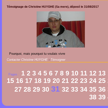
Témoignage de
Christine HUYGHE
(Sa mere), déposé le
31/08/2017
Pourquoi, mais pourquoi tu voulais vivre
Contacter Christine HUYGHE
-
Témoigner
1
2
3
4
5
6
7
8
9
10
11
12
13
Pages :
15
16
17
18
19
20
21
22
23
24
25
31
27
28
29
30
32
33
34
35
36
38
39