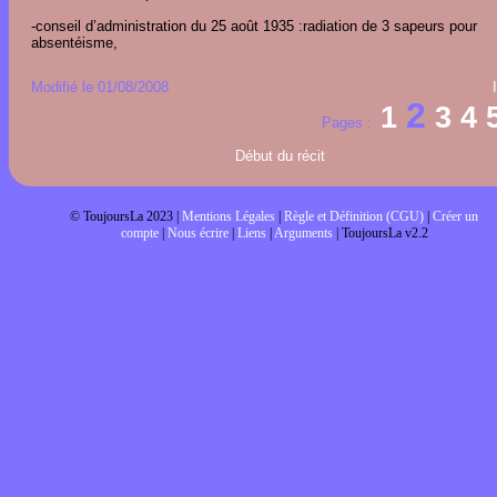
-conseil d’administration du 25 août 1935 :radiation de 3 sapeurs pour
absentéisme,
Modifié le 01/08/2008
2
1
3
4
Pages :
Début du récit
© ToujoursLa 2023 |
Mentions Légales
|
Règle et Définition (CGU)
|
Créer un
compte
|
Nous écrire
|
Liens
|
Arguments
| ToujoursLa v2.2