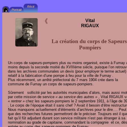
Vital
RIGAUX
La création du corps de Sapeurs
Pompiers
Un corps de sapeurs-pompiers plus ou moins organisé, existe à Fumay 
moins depuis la seconde moitié du XVIIIéme siècle, puisque l’on retrou
dans les archives communales un devis (pour employer le terme actuel)
relatif à la fabrication d’une pompe à feu pour la ville de Fumay .
Plus récemment, un arrêté préfectoral du 7 mars 1904 crée dans la
commune de Fumay un corps de sapeurs-pompiers.
Sûrement sollicité par les autorités municipales d’alors, mais aussi mo
par cette mission de service
« au service des autres »
, Vital RIGAUX v
« rentrer »
chez les sapeurs-pompiers le 2 septembre 1911, à l’âge de 3
. Le corps de l’époque était il sans chef ? Avait il besoin d’être restructu
Nous manquons actuellement d’éléments d’archives pour le dire…. Peut 
que des recherches futures permettront de le préciser. Toujours est il que
fait qu’il fût adjudant durant son service militaire n’est pas étranger à sa
nomination au grade de capitaine, commandant la compagnie et ce, dè
entrée au corps des sapeurs-pompiers de Fumay.