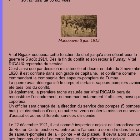
·
soit un total de 55 hommes.
Manoeuvre 8 juin 1913
Vital Rigaux occupera cette fonction de chef jusqu’à son départ pour la
guerre le 5 août 1914. Dès la fin du conflit et son retour à Fumay, Vital
RIGAUX reprendra du service.
C’est ainsi que par décision ministérielle et décret en date du 3 novembr
1920, il est conforté dans son grade de capitaine, et confirmé comme
commandant la compagnie des sapeurs-pompiers de Fumay.
La guerre avait désorganisé le corps et certains sapeurs-pompiers avaie
été tués lors du conflit.
Là également, la première tache assurée par Vital RIGAUX sera de
reconstituer l’encadrement, en nommant notamment 2 officiers, ainsi qu
caporaux.
Un officier sera chargé de la direction du service des pompes (5 pompes
bras) et distribution d’eau, un autre se verra confier la mission du servi
d’assaut et autres différents services d’incendie.
Le 22 décembre 1921, il est nommé inspecteur adjoint de l’arrondisseme
de Rocroi. Cette fonction va entre autre l’amener à se rendre dans les c
de sapeurs-pompiers de la « pointe » et du plateau. Il devra alors cumul
ses fonctions de chef de corps local et celle d’inspecteur adjoint.