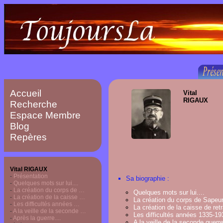
Accueil
Vital
RIGAUX
Recherche
Espace Membre
Blog
Repères
Vital RIGAUX
-
Présentation
Sa biographie :
-
Quelques mots sur lui....
-
La création du corps de …
Quelques mots sur lui....
-
La création de la caisse …
La création du corps de Sapeu
-
Les difficultés années …
La création de la caisse de retr
-
A la veille de la seconde …
Les difficultés années 1335-19
-
Après la guerre....
A la veille de la seconde guerr