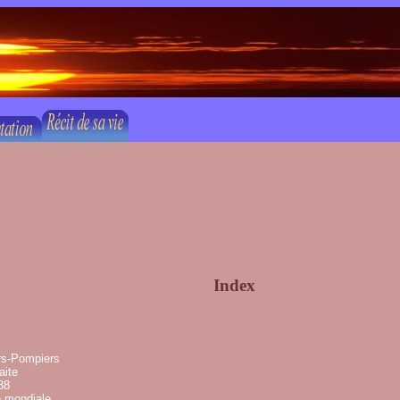
Index
rs-Pompiers
aite
38
e mondiale