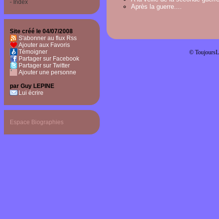
- Index
Après la guerre....
Site créé le 04/07/2008
S'abonner au flux Rss
Ajouter aux Favoris
Témoigner
© ToujoursL
Partager sur Facebook
Partager sur Twitter
Ajouter une personne
par Guy LEPINE
Lui écrire
Espace Biographies