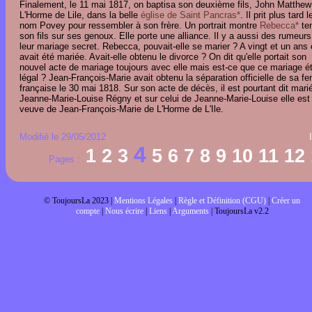
Finalement, le 11 mai 1817, on baptisa son deuxième fils, John Matthew
L'Horme de Lile, dans la belle
église de Saint Pancras*
. Il prit plus tard l
nom Povey pour ressembler à son frère. Un portrait montre
Rebecca*
te
son fils sur ses genoux. Elle porte une alliance. Il y a aussi des rumeurs
leur mariage secret. Rebecca, pouvait-elle se marier ? A vingt et un ans 
avait été mariée. Avait-elle obtenu le divorce ? On dit qu'elle portait son
nouvel acte de mariage toujours avec elle mais est-ce que ce mariage ét
légal ? Jean-François-Marie avait obtenu la séparation officielle de sa 
française le 30 mai 1818. Sur son acte de décès, il est pourtant dit mari
Jeanne-Marie-Louise Régny et sur celui de Jeanne-Marie-Louise elle est 
veuve de Jean-François-Marie de L'Horme de L'Ile.
Modifié le 29/05/2012
4
1
2
3
5
6
7
8
9
10
11
12
Pages :
© ToujoursLa 2023 |
Mentions Légales
|
Règle et Définition (CGU)
|
Créer un
compte
|
Nous écrire
|
Liens
|
Arguments
| ToujoursLa v2.2