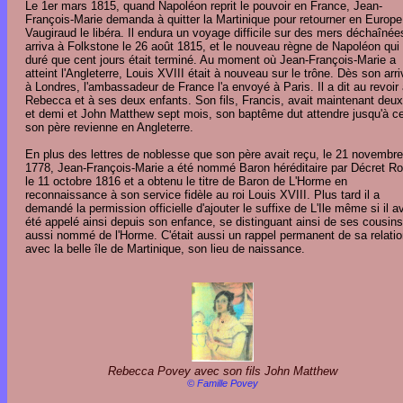
Le 1er mars 1815, quand Napoléon reprit le pouvoir en France, Jean-
François-Marie demanda à quitter la Martinique pour retourner en Europe
Vaugiraud le libéra. Il endura un voyage difficile sur des mers déchaînées
arriva à Folkstone le 26 août 1815, et le nouveau règne de Napoléon qui 
duré que cent jours était terminé. Au moment où Jean-François-Marie a
atteint l'Angleterre, Louis XVIII était à nouveau sur le trône. Dès son arr
à Londres, l'ambassadeur de France l'a envoyé à Paris. Il a dit au revoir
Rebecca et à ses deux enfants. Son fils, Francis, avait maintenant deu
et demi et John Matthew sept mois, son baptême dut attendre jusqu'à c
son père revienne en Angleterre.
En plus des lettres de noblesse que son père avait reçu, le 21 novembre
1778, Jean-François-Marie a été nommé Baron héréditaire par Décret Ro
le 11 octobre 1816 et a obtenu le titre de Baron de L'Horme en
reconnaissance à son service fidèle au roi Louis XVIII. Plus tard il a
demandé la permission officielle d'ajouter le suffixe de L'Ile même si il av
été appelé ainsi depuis son enfance, se distinguant ainsi de ses cousins
aussi nommé de l'Horme. C'était aussi un rappel permanent de sa relati
avec la belle île de Martinique, son lieu de naissance.
Rebecca Povey avec son fils John Matthew
© Famille Povey