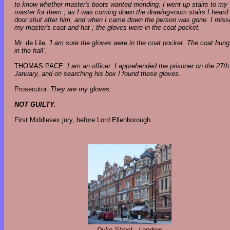
to know whether master's boots wanted mending. I went up stairs to my
master for them ; as I was coming down the drawing-room stairs I heard
door shut after him, and when I came down the person was gone. I miss
my master's coat and hat ; the gloves were in the coat pocket.
Mr. de Lile.
'I am sure the gloves were in the coat pocket. The coat hung
in the hall'
.
THOMAS PACE.
I am an officer. I apprehended the prisoner on the 27th
January, and on searching his box I found these gloves.
Prosecutor.
They are my gloves.
NOT GUILTY.
First Middlesex jury, before Lord Ellenborough.
Duke Street - Londres