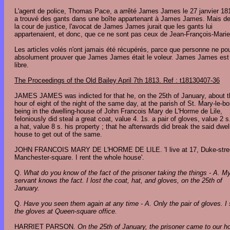
L'agent de police, Thomas Pace, a arrêté James James le 27 janvier 181
a trouvé des gants dans une boîte appartenant à James James. Mais d
la cour de justice, l'avocat de James James jurait que les gants lui
appartenaient, et donc, que ce ne sont pas ceux de Jean-François-Marie
Les articles volés n'ont jamais été récupérés, parce que personne ne po
absolument prouver que James James était le voleur. James James est 
libre.
The Proceedings of the Old Bailey April 7th 1813. Ref : t18130407-36
JAMES JAMES was indicted for that he, on the 25th of January, about t
hour of eight of the night of the same day, at the parish of St. Mary-le-b
being in the dwelling-house of John Francois Mary de L'Horme de Lile,
feloniously did steal a great coat, value 4. 1s. a pair of gloves, value 2 s
a hat, value 8 s. his property ; that he afterwards did break the said dwel
house to get out of the same.
JOHN FRANCOIS MARY DE L'HORME DE LILE. 'I live at 17, Duke-stre
Manchester-square. I rent the whole house'.
Q.
What do you know of the fact of the prisoner taking the things - A. M
servant knows the fact. I lost the coat, hat, and gloves, on the 25th of
January.
Q.
Have you seen them again at any time - A. Only the pair of gloves. I
the gloves at Queen-square office.
HARRIET PARSON.
On the 25th of January, the prisoner came to our h