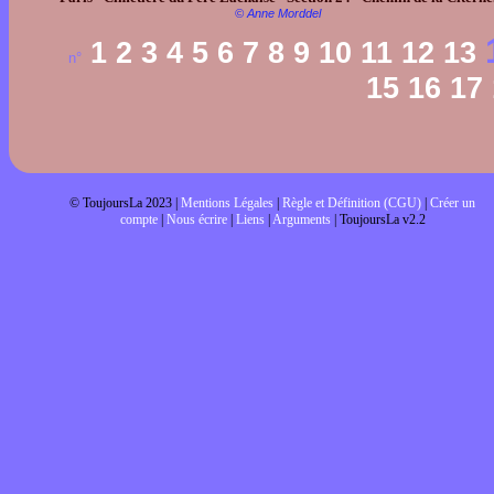
© Anne Morddel
1
2
3
4
5
6
7
8
9
10
11
12
13
n°
15
16
17
© ToujoursLa 2023 |
Mentions Légales
|
Règle et Définition (CGU)
|
Créer un
compte
|
Nous écrire
|
Liens
|
Arguments
| ToujoursLa v2.2